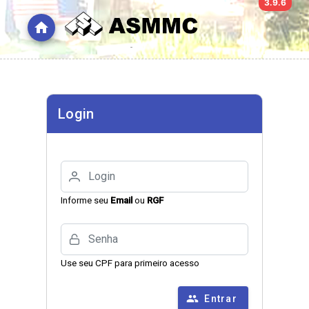
3.9.6
home
-
Login
Login
Informe seu
Email
ou
RGF
Senha
Use seu CPF para primeiro acesso
people
Entrar